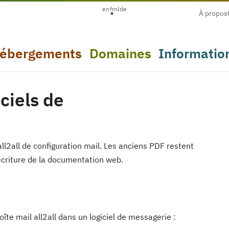
en
fr
nl
de
À propos
ébergements
Domaines
Informatio
ciels de
l2all de configuration mail. Les anciens PDF restent
écriture de la documentation web.
îte mail all2all dans un logiciel de messagerie :