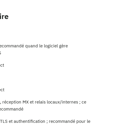
ire
ecommandé quand le logiciel gère
S
ct
ect
 réception MX et relais locaux/internes ; ce
t recommandé
TLS et authentification ; recommandé pour le