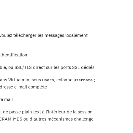
voulez télécharger les messages localement
hentification
e, ou SSL/TLS direct sur les ports SSL dédiés
dans Virtualmin, sous
, colonne
;
Users
Username
adresse e-mail complète
te mail
de passe plain text à l’intérieur de la session
A, CRAM-MD5 ou d’autres mécanismes challenge-