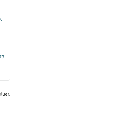
,
477
luer.