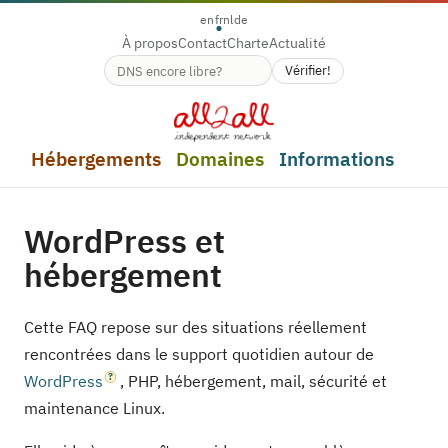
en
fr
nl
de
À propos
Contact
Charte
Actualité
Vérifier!
Disponibilité du nom de domaine
Hébergements
Domaines
Informations
WordPress et
hébergement
Cette FAQ repose sur des situations réellement
rencontrées dans le support quotidien autour de
WordPress
, PHP, hébergement, mail, sécurité et
maintenance Linux.