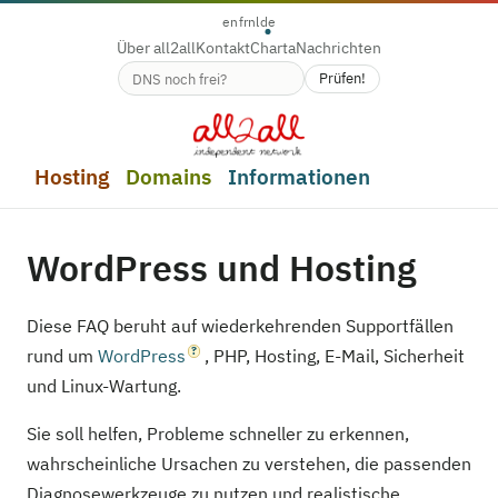
en
fr
nl
de
Über all2all
Kontakt
Charta
Nachrichten
Prüfen!
Verfügbarkeit des Domainnamens
Hosting
Domains
Informationen
WordPress und Hosting
Diese FAQ beruht auf wiederkehrenden Supportfällen
rund um
WordPress
, PHP, Hosting, E-Mail, Sicherheit
und Linux-Wartung.
Sie soll helfen, Probleme schneller zu erkennen,
wahrscheinliche Ursachen zu verstehen, die passenden
Diagnosewerkzeuge zu nutzen und realistische