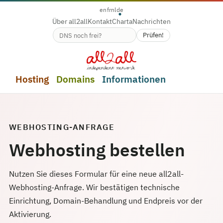
en
fr
nl
de
Über all2all
Kontakt
Charta
Nachrichten
Prüfen!
Verfügbarkeit des Domainnamens
Hosting
Domains
Informationen
WEBHOSTING-ANFRAGE
Webhosting bestellen
Nutzen Sie dieses Formular für eine neue all2all-
Webhosting-Anfrage. Wir bestätigen technische
Einrichtung, Domain-Behandlung und Endpreis vor der
Aktivierung.