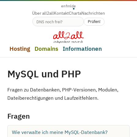
en
fr
nl
de
Über all2all
Kontakt
Charta
Nachrichten
Prüfen!
Verfügbarkeit des Domainnamens
Hosting
Domains
Informationen
MySQL und PHP
Fragen zu Datenbanken, PHP-Versionen, Modulen,
Dateiberechtigungen und Laufzeitfehlern.
Fragen
Wie verwalte ich meine MySQL-Datenbank?