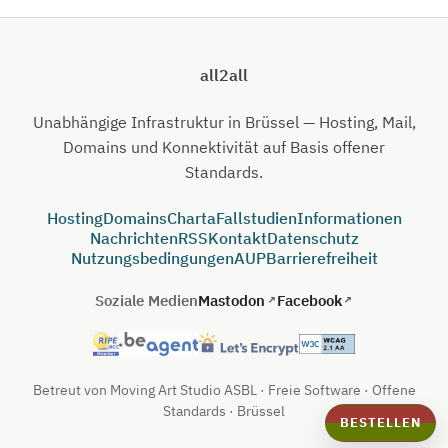
all2all
Unabhängige Infrastruktur in Brüssel — Hosting, Mail,
Domains und Konnektivität auf Basis offener
Standards.
Hosting
Domains
Charta
Fallstudien
Informationen
Nachrichten
RSS
Kontakt
Datenschutz
Nutzungsbedingungen
AUP
Barrierefreiheit
Soziale Medien
Mastodon
Facebook
Betreut von Moving Art Studio ASBL · Freie Software · Offene
Standards · Brüssel
BESTELLEN