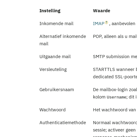
Instelling
Waarde
Inkomende mail
IMAP
, aanbevolen
Alternatief inkomende
POP, alleen als u mai
mail
Uitgaande mail
SMTP submission met
Versleuteling
STARTTLS wanneer be
dedicated SSL-poort
Gebruikersnaam
De mailbox-login zoa
kolom
; dit
Username
Wachtwoord
Het wachtwoord van
Authenticatiemethode
Normaal wachtwoord 
sessie; activeer gee