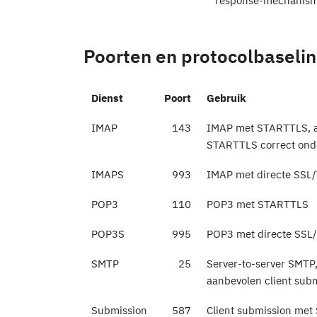
response-mechanis
Poorten en protocolbaseli
Dienst
Poort
Gebruik
IMAP
143
IMAP met STARTTLS, 
STARTTLS correct ond
IMAPS
993
IMAP met directe SSL
POP3
110
POP3 met STARTTLS
POP3S
995
POP3 met directe SSL
SMTP
25
Server-to-server SMTP,
aanbevolen client sub
Submission
587
Client submission met