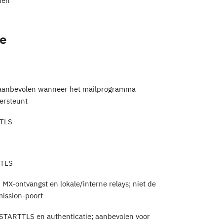
men
ne
aanbevolen wanneer het mailprogramma
ersteunt
/TLS
/TLS
 MX-ontvangst en lokale/interne relays; niet de
mission-poort
 STARTTLS en authenticatie; aanbevolen voor