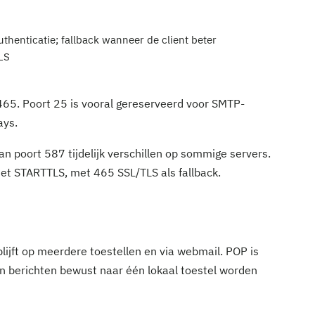
thenticatie; fallback wanneer de client beter
TLS
 465. Poort 25 is vooral gereserveerd voor SMTP-
ays.
an poort 587 tijdelijk verschillen op sommige servers.
 met STARTTLS, met 465 SSL/TLS als fallback.
ijft op meerdere toestellen en via webmail. POP is
in berichten bewust naar één lokaal toestel worden