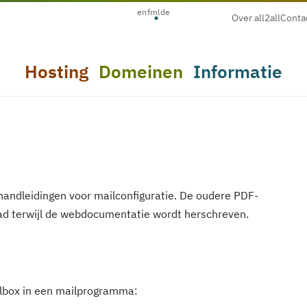
en
fr
nl
de
Over all2all
Conta
Hosting
Domeinen
Informatie
-handleidingen voor mailconfiguratie. De oudere PDF-
oad terwijl de webdocumentatie wordt herschreven.
ailbox in een mailprogramma: