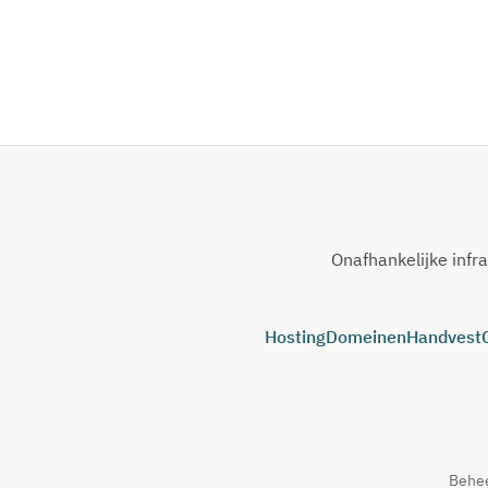
Onafhankelijke infr
Hosting
Domeinen
Handvest
Behee