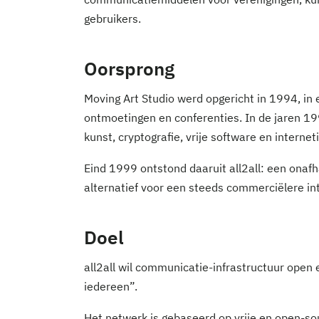
gebruikers.
Oorsprong
Moving Art Studio werd opgericht in 1994, in e
ontmoetingen en conferenties. In de jaren 19
kunst, cryptografie, vrije software en internet
Eind 1999 ontstond daaruit all2all: een onafh
alternatief voor een steeds commerciëlere in
Doel
all2all wil communicatie-infrastructuur open 
iedereen”.
Het netwerk is gebaseerd op vrije en open-so