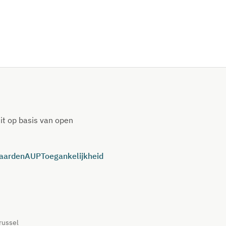
it op basis van open
aarden
AUP
Toegankelijkheid
russel