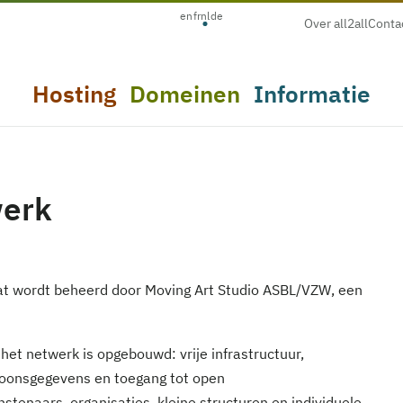
en
fr
nl
de
Over all2all
Conta
Hosting
Domeinen
Informatie
werk
 dat wordt beheerd door Moving Art Studio ASBL/VZW, een
 het netwerk is opgebouwd: vrije infrastructuur,
oonsgegevens en toegang tot open
tenaars, organisaties, kleine structuren en individuele