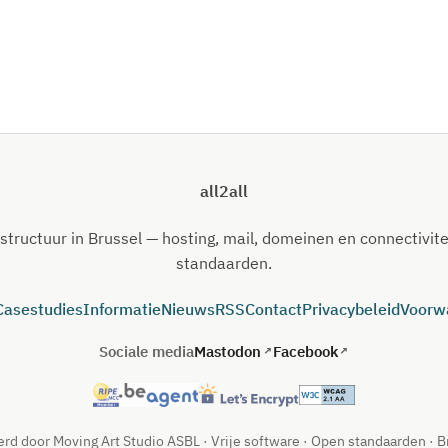
all2all
astructuur in Brussel — hosting, mail, domeinen en connectivite
standaarden.
Casestudies
Informatie
Nieuws
RSS
Contact
Privacybeleid
Voorw
Sociale media
Mastodon
Facebook
rd door Moving Art Studio ASBL · Vrije software · Open standaarden · B