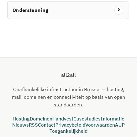
Ondersteuning
all2all
Onafhankelijke infrastructuur in Brussel — hosting,
mail, domeinen en connectiviteit op basis van open
standaarden.
Hosting
Domeinen
Handvest
Casestudies
Informatie
Nieuws
RSS
Contact
Privacybeleid
Voorwaarden
AUP
Toegankelijkheid