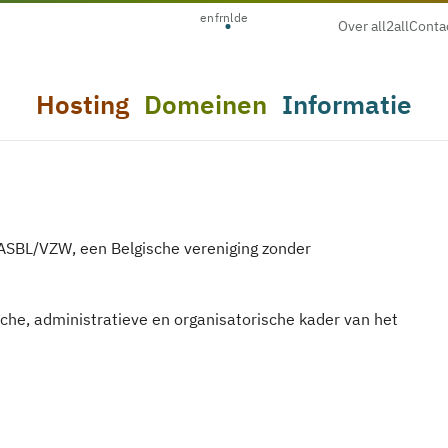
en
fr
nl
de
Over all2all
Conta
Hosting
Domeinen
Informatie
 ASBL/VZW, een Belgische vereniging zonder
che, administratieve en organisatorische kader van het