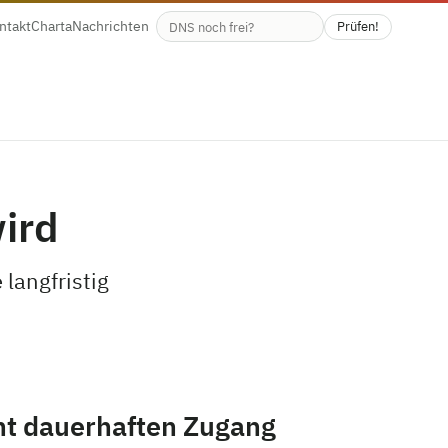
ntakt
Charta
Nachrichten
Prüfen!
Verfügbarkeit des Domainnamens
ird
 langfristig
ht dauerhaften Zugang