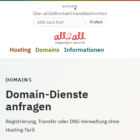
en
fr
nl
de
Über all2all
Kontakt
Charta
Nachrichten
Prüfen!
Verfügbarkeit des Domainnamens
Hosting
Domains
Informationen
DOMAINS
Domain-Dienste
anfragen
Registrierung, Transfer oder DNS-Verwaltung ohne
Hosting-Tarif.