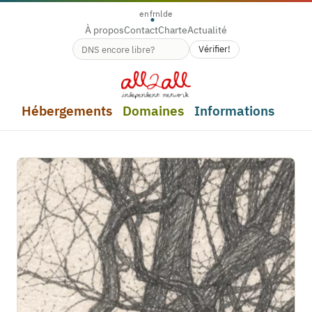
en
fr
nl
de
À propos
Contact
Charte
Actualité
Vérifier!
Disponibilité du nom de domaine
Hébergements
Domaines
Informations