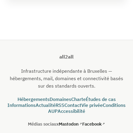
all2all
Infrastructure indépendante à Bruxelles —
hébergements, mail, domaines et connectivité basés
sur des standards ouverts.
Hébergements
Domaines
Charte
Études de cas
Informations
Actualité
RSS
Contact
Vie privée
Conditions
AUP
Accessibilité
Médias sociaux
Mastodon
Facebook